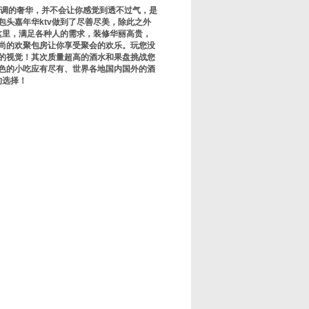
低调的奢华，并不会让你感觉到透不过气，是
头嘉年华ktv做到了尽善尽美，除此之外
这里，满足各种人的需求，装修华丽高贵，
尚的欢聚包房让你享受聚会的欢乐。玩您没
的视觉！其次质量超高的酒水和果盘挑战您
色的小吃应有尽有、世界各地国内国外的酒
的选择！