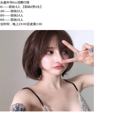
头嘉年华ktv消费行情
80——容纳 8人 【容纳4男4女】
180——容纳10人
480——容纳14人
880——容纳18人
业时间：晚上19:00至凌晨3:00