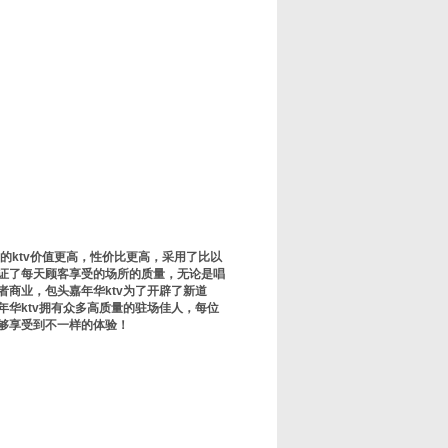
的ktv价值更高，性价比更高，采用了比以
证了每天顾客享受的场所的质量，无论是唱
商业，包头嘉年华ktv为了开辟了新道
华ktv拥有众多高质量的驻场佳人，每位
够享受到不一样的体验！