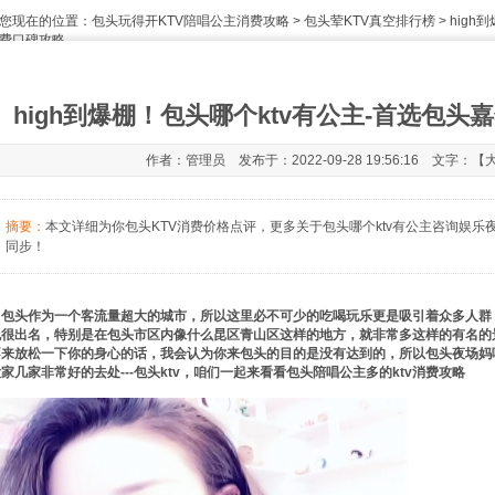
您现在的位置：
包头玩得开KTV陪唱公主消费攻略
>
包头荤KTV真空排行榜
> hig
费口碑攻略
high到爆棚！包头哪个ktv有公主-首选包头
作者：管理员 发布于：2022-09-28 19:56:16 文字：【
摘要：
本文详细为你包头KTV消费价格点评，更多关于包头哪个ktv有公主咨询娱乐夜生活KT
同步！
包头作为一个客流量超大的城市，所以这里必不可少的吃喝玩乐更是吸引着众多人群
也很出名，特别是在包头市区内像什么昆区青山区这样的地方，就非常多这样的有名的
来放松一下你的身心的话，我会认为你来包头的目的是没有达到的，所以包头夜场妈咪秋香 
家几家非常好的去处---包头ktv，咱们一起来看看包头陪唱公主多的ktv消费攻略