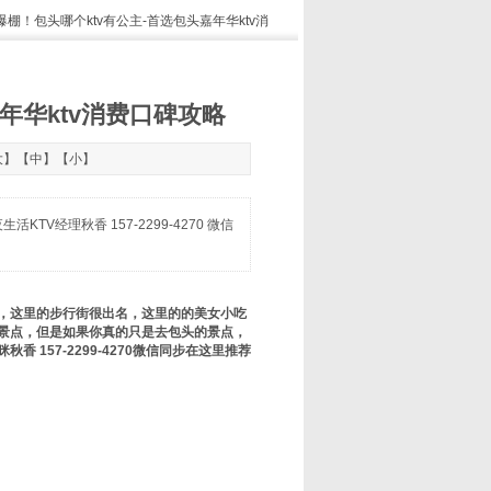
h到爆棚！包头哪个ktv有公主-首选包头嘉年华ktv消
嘉年华ktv消费口碑攻略
大
】【
中
】【
小
】
V经理秋香 157-2299-4270 微信
，这里的步行街很出名，这里的的美女小吃
景点，但是如果你真的只是去包头的景点，
157-2299-4270微信同步在这里推荐