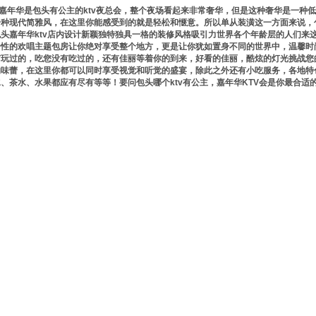
嘉年华是包头有公主的ktv夜总会，整个夜场看起来非常奢华，但是这种奢华是一种
一种现代简雅风，在这里你能感受到的就是轻松和惬意。所以单从装潢这一方面来说，包
包头嘉年华ktv店内设计新颖独特独具一格的装修风格吸引力世界各个年龄层的人们来
个性的欢唱主题包房让你绝对享受整个地方，更是让你犹如置身不同的世界中，温馨时
有玩过的，吃您没有吃过的，还有佳丽等着你的到来，好看的佳丽，酷炫的灯光挑战您
的味蕾，在这里你都可以同时享受视觉和听觉的盛宴，除此之外还有小吃服务，各地特
水、茶水、水果都应有尽有等等！要问包头哪个ktv有公主，嘉年华KTV会是你最合适