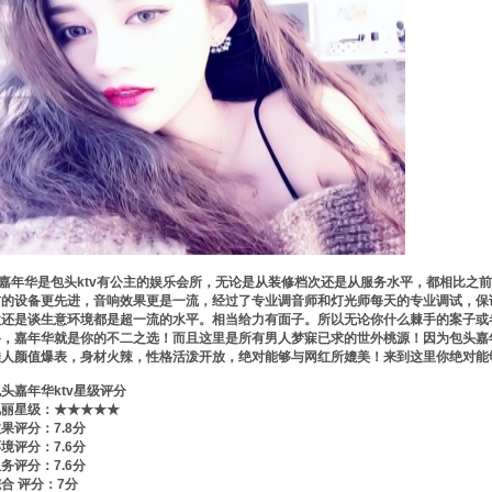
嘉年华是包头ktv有公主的娱乐会所，无论是从装修档次还是从服务水平，都相比之前
前的设备更先进，音响效果更是一流，经过了专业调音师和灯光师每天的专业调试，保
歌还是谈生意环境都是超一流的水平。相当给力有面子。所以无论你什么棘手的案子或者
路，嘉年华就是你的不二之选！而且这里是所有男人梦寐已求的世外桃源！因为包头嘉年
佳人颜值爆表，身材火辣，性格活泼开放，绝对能够与网红所媲美！来到这里你绝对能
头嘉年华ktv星级评分
艳丽星级：★★★★★
果评分：7.8分
境评分：7.6分
务评分：7.6分
合 评分：7分