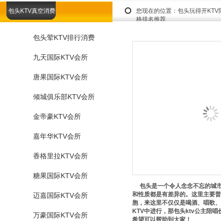
包头KTV真空消费
您现在的位置：
包头玩得开KT
格排名推荐
包头荤KTV排行消费
九天国际KTV会所
唐果国际KTV会所
倾城俱乐部KTV会所
金帝豪KTV会所
嘉年华KTV会所
香格里拉KTV会所
糖果国际KTV会所
包头是一个令人念念不忘的城市，
和性质都是有差异的。这里主要普
迈嘉国际KTV会所
胞，来这里不仅仅是喝酒、唱歌、
KTV中进行，那包头ktv公主陪唱价
万豪国际KTV会所
希望可以帮助到大家！