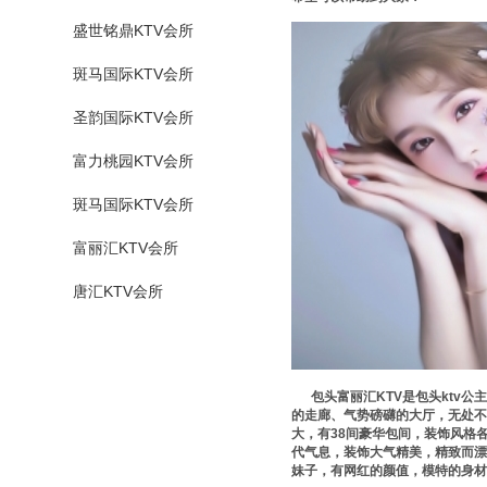
盛世铭鼎KTV会所
斑马国际KTV会所
圣韵国际KTV会所
富力桃园KTV会所
斑马国际KTV会所
富丽汇KTV会所
唐汇KTV会所
包头富丽汇KTV是包头ktv公
的走廊、气势磅礴的大厅，无处不
大，有38间豪华包间，装饰风格
代气息，装饰大气精美，精致而漂
妹子，有网红的颜值，模特的身材