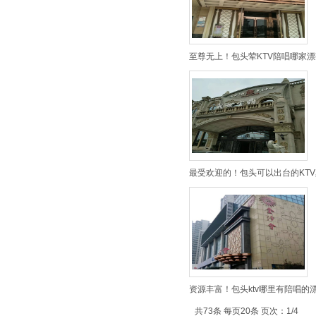
至尊无上！包头荤KTV陪唱哪家漂
最受欢迎的！包头可以出台的KTV
资源丰富！包头ktv哪里有陪唱的
共73条 每页20条 页次：1/4