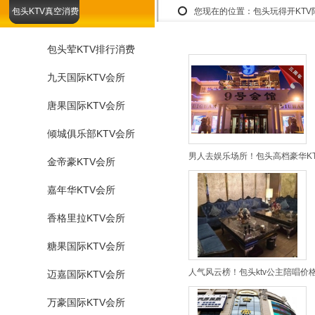
包头KTV真空消费
您现在的位置：
包头玩得开KT
包头荤KTV排行消费
九天国际KTV会所
唐果国际KTV会所
倾城俱乐部KTV会所
男人去娱乐场所！包头高档豪华KT
金帝豪KTV会所
嘉年华KTV会所
香格里拉KTV会所
糖果国际KTV会所
人气风云榜！包头ktv公主陪唱价
迈嘉国际KTV会所
万豪国际KTV会所